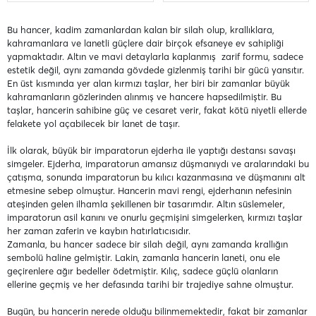
Bu hancer, kadim zamanlardan kalan bir silah olup, krallıklara,
kahramanlara ve lanetli güçlere dair birçok efsaneye ev sahipliği
yapmaktadır. Altın ve mavi detaylarla kaplanmış zarif formu, sadece
estetik değil, aynı zamanda gövdede gizlenmiş tarihi bir gücü yansıtır.
En üst kısmında yer alan kırmızı taşlar, her biri bir zamanlar büyük
kahramanların gözlerinden alınmış ve hancere hapsedilmiştir. Bu
taşlar, hancerin sahibine güç ve cesaret verir, fakat kötü niyetli ellerde
felakete yol açabilecek bir lanet de taşır.
İlk olarak, büyük bir imparatorun ejderha ile yaptığı destansı savaşı
simgeler. Ejderha, imparatorun amansız düşmanıydı ve aralarındaki bu
çatışma, sonunda imparatorun bu kılıcı kazanmasına ve düşmanını alt
etmesine sebep olmuştur. Hancerin mavi rengi, ejderhanın nefesinin
ateşinden gelen ilhamla şekillenen bir tasarımdır. Altın süslemeler,
imparatorun asil kanını ve onurlu geçmişini simgelerken, kırmızı taşlar
her zaman zaferin ve kaybın hatırlatıcısıdır.
Zamanla, bu hancer sadece bir silah değil, aynı zamanda krallığın
sembolü haline gelmiştir. Lakin, zamanla hancerin laneti, onu ele
geçirenlere ağır bedeller ödetmiştir. Kılıç, sadece güçlü olanların
ellerine geçmiş ve her defasında tarihi bir trajediye sahne olmuştur.
Bugün, bu hancerin nerede olduğu bilinmemektedir, fakat bir zamanlar