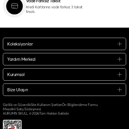
Vade Farksız Taksit
Kredi Kartlarına vade farksız 3 taksit
fırsatı.
Koleksiyonlar
Yardım Merkezi
Kurumsal
Bize Ulaşın
Gizlilik ve Güvenlik
Site Kullanım Şartları
Ön Bilgilendirme Formu
Mesafeli Satış Sözleşmesi
AURUMN SKULL ©
2026
Tüm Hakları Saklıdır.