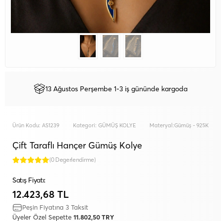
13 Ağustos Perşembe 1-3 iş gününde kargoda
Ürün Kodu:
AS1239
Kategori:
GÜMÜŞ KOLYE
Materyal:
Gümüş - 925K
Çift Taraflı Hançer Gümüş Kolye
(0 Degerlendirme)
Satış Fiyatı:
12.423,68 TL
Peşin Fiyatına 3 Taksit
Üyeler Özel Sepette
11.802,50 TRY