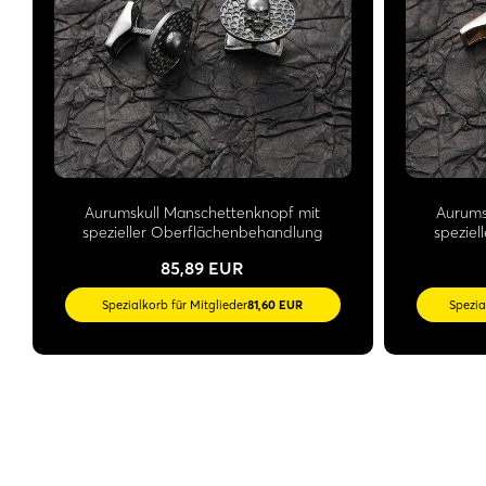
Aurumskull Manschettenknopf mit
Aurums
spezieller Oberflächenbehandlung
spezie
85,89 EUR
Spezialkorb für Mitglieder
81,60 EUR
Spezia