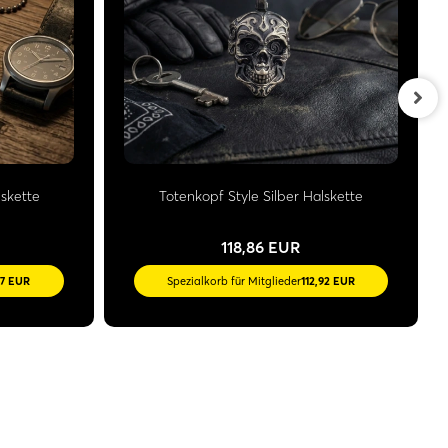
lskette
Totenkopf Style Silber Halskette
118,86 EUR
27 EUR
Spezialkorb für Mitglieder
112,92 EUR