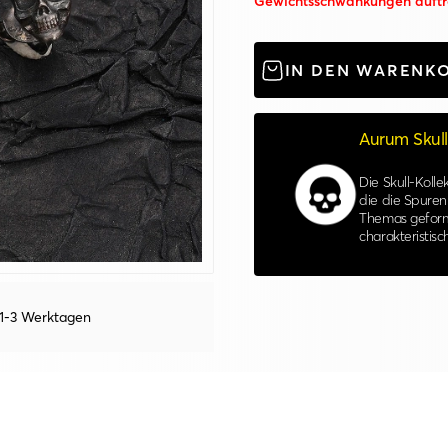
Gewichtsschwankungen auftr
IN DEN WARENK
Aurum Skull
Die Skull-Kolle
die die Spuren
Themas geformt
charakteristi
 1-3 Werktagen