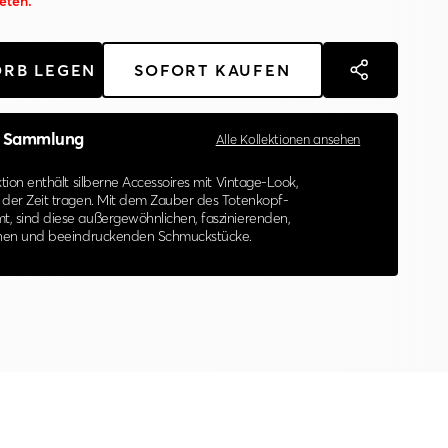
eten.
ORB LEGEN
SOFORT KAUFEN
Sammlung
Alle Kollektionen ansehen
ktion enthält silberne Accessoires mit Vintage-Look,
 der Zeit tragen. Mit dem Zauber des Totenkopf-
, sind diese außergewöhnlichen, faszinierenden,
schen und beeindruckenden Schmuckstücke.