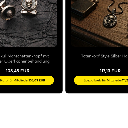
kull Manschettenknopf mit
Totenkopf Style Silber Ha
ller Oberflächenbehandlung
108,45 EUR
117,13 EUR
lkorb für Mitglieder
103,03 EUR
Spezialkorb für Mitglieder
111,