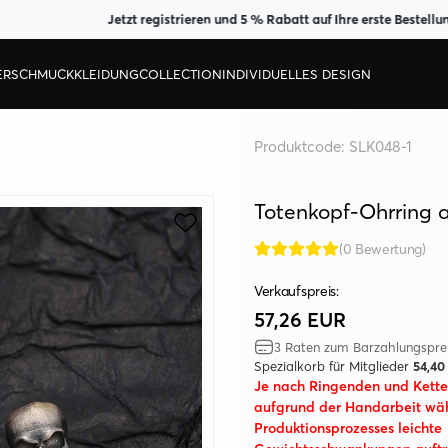
Jetzt registrieren und 5 % Rabatt auf Ihre erste Bestellung siche
BERSCHMUCK
KLEIDUNG
COLLECTION
INDIVIDUELLES DESIGN
Produktcode:
SLK048-1
Totenkopf-Ohrring a
(0 Bewertung)
Verkaufspreis:
57,26 EUR
3 Raten zum Barzahlungspre
Spezialkorb für Mitglieder
54,40
Je nach Ringenden und Kett
aufgrund der Handarbeit wä
Produktionsprozesses leichte