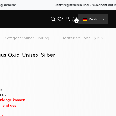
rn!
Jetzt registrieren und 5 % Rabatt auf Ihre erst
Deutsch
0
Materie:
Silber - 925K
Kategorie:
Silber-Ohrring
us Oxid-Unisex-Silber
is
 EUR
enlänge können
hrend des