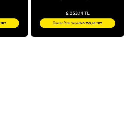
6.053,14 TL
 TRY
Üyeler Özel Sepette
5.750,48 TRY