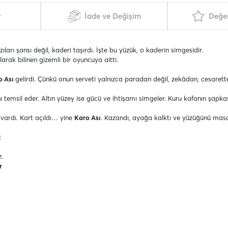
r
İade ve Değişim
Değer
arı şansı değil, kaderi taşırdı. İşte bu yüzük, o kaderin simgesidir.
rak bilinen gizemli bir oyuncuya aitti.
o Ası
gelirdi. Çünkü onun serveti yalnızca paradan değil, zekâdan, cesaret
nı temsil eder. Altın yüzey ise gücü ve ihtişamı simgeler. Kuru kafanın şapka
vardı. Kart açıldı… yine
Karo Ası
. Kazandı, ayağa kalktı ve yüzüğünü masa
:
r.
r