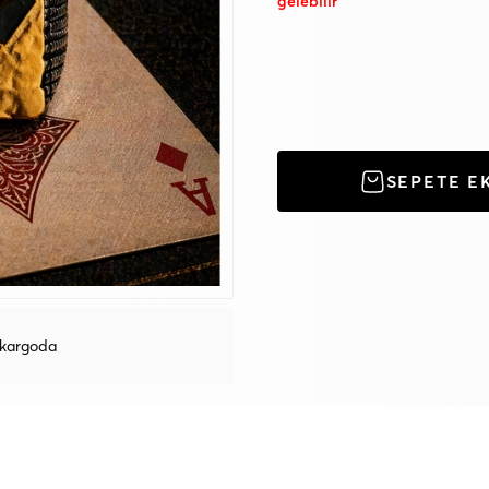
gelebilir
SEPETE E
 kargoda