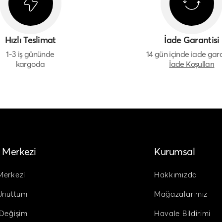
Hızlı Teslimat
İade Garantisi
1-3 iş gününde
14 gün içinde iade gara
kargoda
İade Koşulları
 Merkezi
Kurumsal
Merkezi
Hakkımızda
 Unuttum
Mağazalarımız
 Değişim
Havale Bildirimi