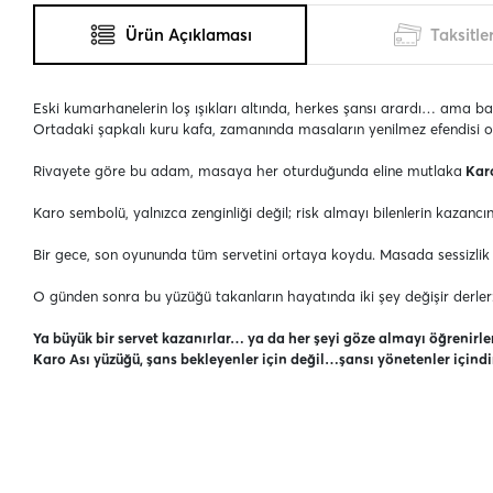
Ürün Açıklaması
Taksitle
Eski kumarhanelerin loş ışıkları altında, herkes şansı arardı… ama bazıl
Ortadaki şapkalı kuru kafa, zamanında masaların yenilmez efendisi ola
Rivayete göre bu adam, masaya her oturduğunda eline mutlaka
Kar
Karo sembolü, yalnızca zenginliği değil; risk almayı bilenlerin kazancı
Bir gece, son oyununda tüm servetini ortaya koydu. Masada sessizlik 
O günden sonra bu yüzüğü takanların hayatında iki şey değişir derler
Ya büyük bir servet kazanırlar… ya da her şeyi göze almayı öğrenirle
Karo Ası yüzüğü, şans bekleyenler için değil…şansı yönetenler içindi