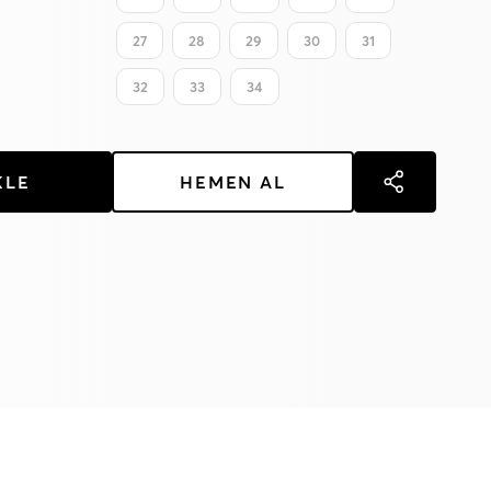
27
28
29
30
31
32
33
34
KLE
HEMEN AL