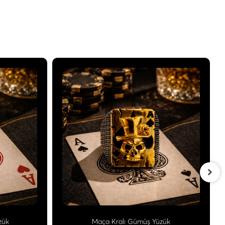
zük
Maça Kralı Gümüş Yüzük