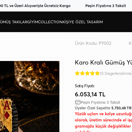
e Üzeri Alışverişte Ücretsiz Kargo
Peşin Fiyatına 3 Taksit
Ü
ÜMÜŞ TAKILAR
GIYIM
COLLECTION
KİŞİYE ÖZEL TASARIM
Ürün Kodu:
PY002
K
Karo Kralı Gümüş Y
(0 Degerlendirme
Satış Fiyatı:
6.053,14 TL
Peşin Fiyatına 3 Taksit
Üyeler Özel Sepette
5.750,48 T
Yüzük uçları ve kolye uzunlu
olarak, üretim sürecinde el iş
gramajda küçük değişiklikle