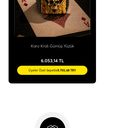
Karo Kralı Gümüş Yüzük
6.053,14 TL
Üyeler Özel Sepette
5.750,48 TRY