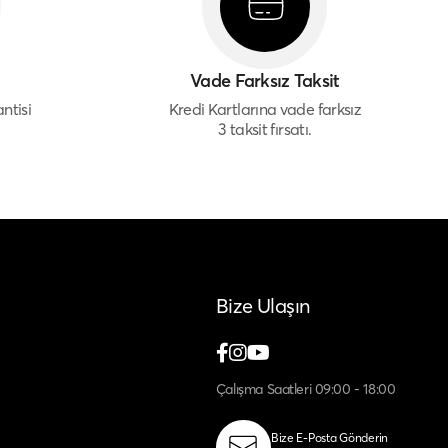
Vade Farksız Taksit
ntisi
Kredi Kartlarına vade farksız
3 taksit fırsatı.
Bize Ulaşın
Çalışma Saatleri 09:00 - 18:00
Bize E-Posta Gönderin