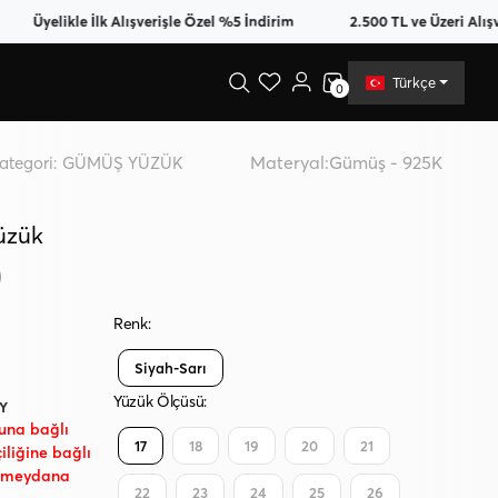
yelikle İlk Alışverişle Özel %5 İndirim
2.500 TL ve Üzeri Alışverişte
Türkçe
0
Materyal:
Gümüş - 925K
ategori:
GÜMÜŞ YÜZÜK
üzük
)
Renk:
Siyah-Sarı
Yüzük Ölçüsü:
RY
ğuna bağlı
17
18
19
20
21
çiliğine bağlı
r meydana
22
23
24
25
26