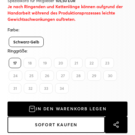
Spezialkorb für Mitglieder
105,50 EUR
Je nach Ringenden und Kettenlänge können aufgrund der
Handarbeit während des Produktionsprozesses leichte
Gewichtsschwankungen auftreten.
Farbe:
Schwarz-Gelb
Ringgröße:
17
18
19
20
21
22
23
24
25
26
27
28
29
30
31
32
33
34
IN DEN WARENKORB LEGEN
SOFORT KAUFEN