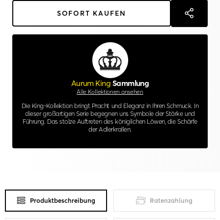
SOFORT KAUFEN
Aurum King
Sammlung
Alle Kollektionen ansehen
Die King-Kollektion bringt Pracht und Eleganz in Ihren Schmuck. In
dieser großartigen Serie begegnen uns Symbole der Stärke und
Führung. Das stolze Auftreten des königlichen Löwen, die Schärfe
der Adlerkrallen.
Produktbeschreibung
Ratenzahlung