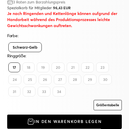
3 Raten zum Barzahlungspreis
Spezialkorb für Mitglieder
96,43 EUR
Je nach Ringenden und Kettenlänge können aufgrund der
Handarbeit während des Produktionsprozesses leichte
Gewichtsschwankungen auftreten.
Farbe:
Schwarz-Gelb
Ringgröße:
17
18
19
20
21
22
23
24
25
26
27
28
29
30
31
32
33
34
Größentabelle
IN DEN WARENKORB LEGEN