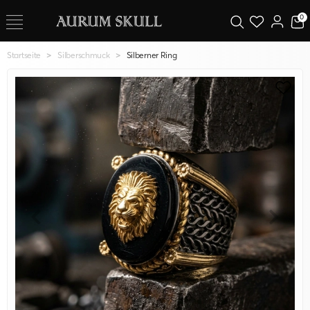
0
Startseite
Silberschmuck
Silberner Ring