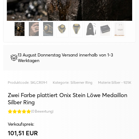
13 August Donnerstag Versand innerhalb von 1-3
Werktagen
Produktcode:
SKLCR09-1
Kategorie:
Silberner Ring
Materie:
Silber - 925K
Zwei Farbe plattiert Onix Stein Löwe Medaillon
Silber Ring
(0 Bewertung)
Verkaufspreis:
101,51 EUR