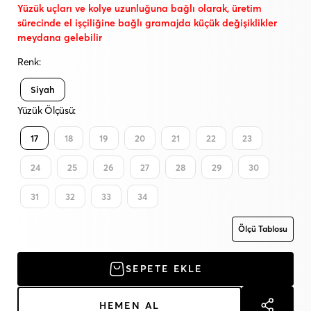
Yüzük uçları ve kolye uzunluğuna bağlı olarak, üretim
sürecinde el işçiliğine bağlı gramajda küçük değişiklikler
meydana gelebilir
Renk:
Siyah
Yüzük Ölçüsü:
17
18
19
20
21
22
23
24
25
26
27
28
29
30
31
32
33
34
Ölçü Tablosu
SEPETE EKLE
HEMEN AL