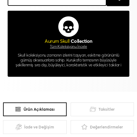
Aurum Skull
Collection
Tüm Koleksiyonu İncele
Skull koleksiyonu zamanın izlerini taşıyan, eskitme görünümlü
gümüş aksesuarlara sahip. Kurukafa temasının büyüsüyle
şekillenmiş sıra dışı, büyüleyici, karakteristik ve etkileyici takılar i
Ürün Açıklaması
Taksitler
İade ve Değişim
Değerlendirmeler