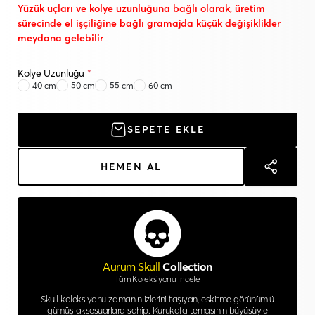
Yüzük uçları ve kolye uzunluğuna bağlı olarak, üretim
sürecinde el işçiliğine bağlı gramajda küçük değişiklikler
meydana gelebilir
Kolye Uzunluğu
*
40 cm
50 cm
55 cm
60 cm
SEPETE EKLE
HEMEN AL
Aurum Skull
Collection
Tüm Koleksiyonu İncele
Skull koleksiyonu zamanın izlerini taşıyan, eskitme görünümlü
gümüş aksesuarlara sahip. Kurukafa temasının büyüsüyle