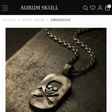
0
Ana Sayfa
GÜMÜŞ TAKILAR
GÜMÜŞ KOLYE