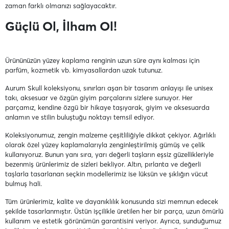
zaman farklı olmanızı sağlayacaktır.
Güçlü Ol, İlham Ol!
Ürününüzün yüzey kaplama renginin uzun süre aynı kalması için
parfüm, kozmetik vb. kimyasallardan uzak tutunuz.
Aurum Skull koleksiyonu, sınırları aşan bir tasarım anlayışı ile unisex
takı, aksesuar ve özgün giyim parçalarını sizlere sunuyor. Her
parçamız, kendine özgü bir hikaye taşıyarak, giyim ve aksesuarda
anlamın ve stilin buluştuğu noktayı temsil ediyor.
Koleksiyonumuz, zengin malzeme çeşitliliğiyle dikkat çekiyor. Ağırlıklı
olarak özel yüzey kaplamalarıyla zenginleştirilmiş gümüş ve çelik
kullanıyoruz. Bunun yanı sıra, yarı değerli taşların eşsiz güzellikleriyle
bezenmiş ürünlerimiz de sizleri bekliyor. Altın, pırlanta ve değerli
taşlarla tasarlanan seçkin modellerimiz ise lüksün ve şıklığın vücut
bulmuş hali.
Tüm ürünlerimiz, kalite ve dayanıklılık konusunda sizi memnun edecek
şekilde tasarlanmıştır. Üstün işçilikle üretilen her bir parça, uzun ömürlü
kullanım ve estetik görünümün garantisini veriyor. Ayrıca, sunduğumuz