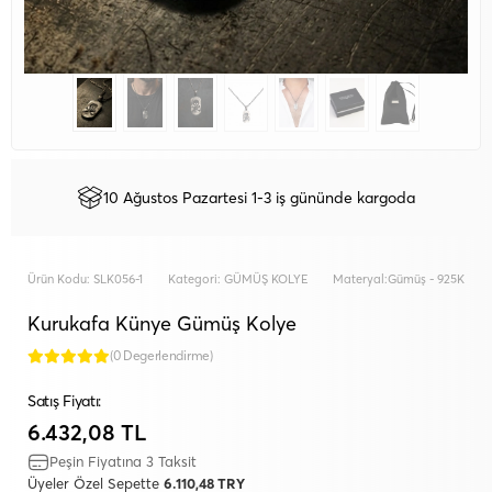
10 Ağustos Pazartesi 1-3 iş gününde kargoda
Ürün Kodu:
SLK056-1
Kategori:
GÜMÜŞ KOLYE
Materyal:
Gümüş - 925K
Kurukafa Künye Gümüş Kolye
(0 Degerlendirme)
Satış Fiyatı:
6.432,08 TL
Peşin Fiyatına 3 Taksit
Üyeler Özel Sepette
6.110,48 TRY