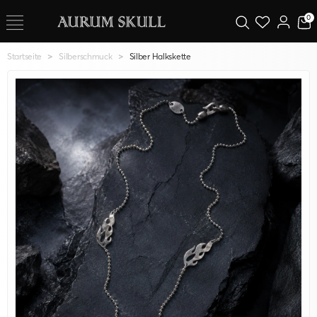
0
Startseite
Silberschmuck
Silber Halkskette