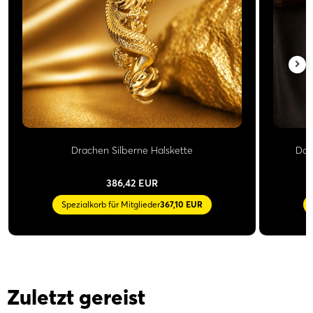
Drachen Silberne Halskette
Dop
386,42 EUR
Spezialkorb für Mitglieder
367,10 EUR
Zuletzt gereist