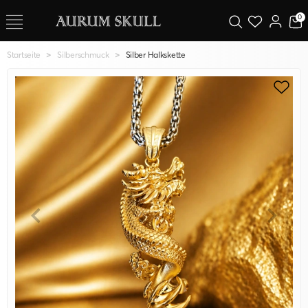
0
Startseite
Silberschmuck
Silber Halkskette