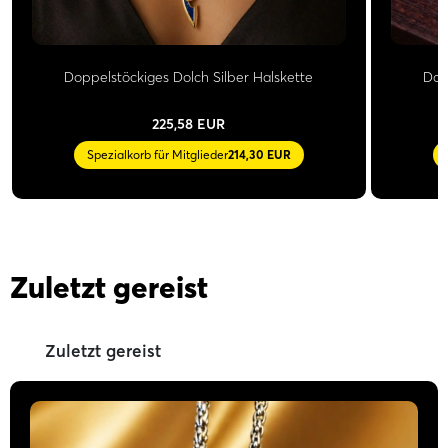
Doppelstöckiges Dolch Silber Halskette
Dop
225,58 EUR
Spezialkorb für Mitglieder
214,30 EUR
Zuletzt gereist
Zuletzt gereist