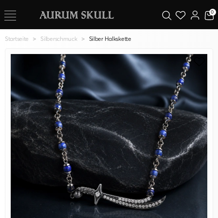
0
Startseite
Silberschmuck
Silber Halkskette